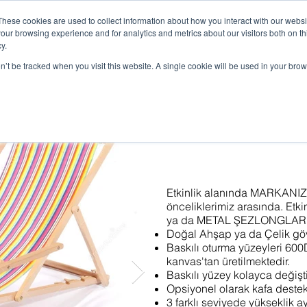
These cookies are used to collect information about how you interact with our webs
our browsing experience and for analytics and metrics about our visitors both on th
y.
ANASAYFA
ÜRÜNLER
SİPARİŞ
KİRALAMA
G
on’t be tracked when you visit this website. A single cookie will be used in your b
r
Pop Ürünler
Bayraklar
Mobilyalar
​Etkinlik alanında MARKANI
önceliklerimiz arasında. Etk
ya da METAL ŞEZLONGLARIM
Doğal Ahşap ya da Çelik gö
Baskılı oturma yüzeyleri 600
kanvas'tan üretilmektedir.
Baskılı yüzey kolayca değiştir
Opsiyonel olarak kafa destek
3 farklı seviyede yükseklik a