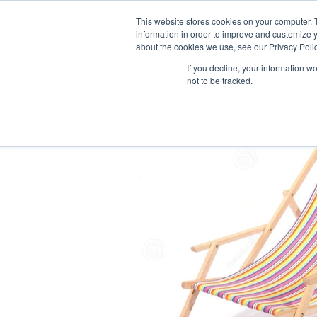
This website stores cookies on your computer. 
information in order to improve and customize y
about the cookies we use, see our Privacy Polic
If you decline, your information w
not to be tracked.
Şişme Ürünler
Tentele