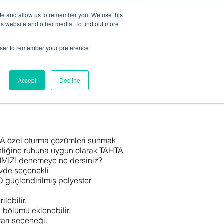
ite and allow us to remember you. We use this
is website and other media. To find out more
ALERİ
BLOG
HAKKIMIZDA
rowser to remember your preference
Panolar
Tüm Ürünler
Accept
Decline
ZA özel oturma çözümleri sunmak
inliğine ruhuna uygun olarak TAHTA
IZI denemeye ne dersiniz?
vde seçenekli
D güçlendirilmiş polyester
ilebilir.
 bölümü eklenebilir.
yarı seçeneği.